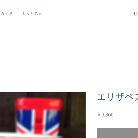
グガイド
もっと見る
お
エリザベ
価
￥9,800
格