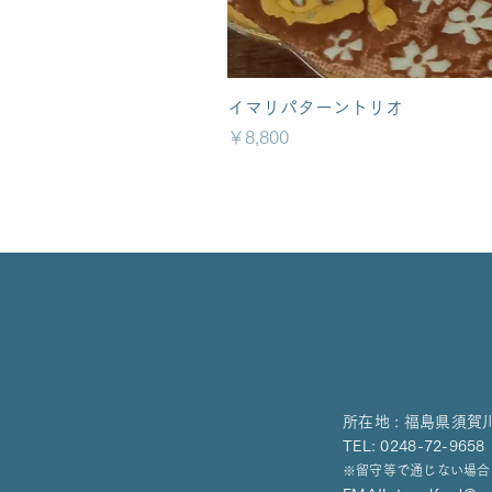
イマリパターントリオ
価格
￥8,800
所在地 : 福島県須賀
TEL: 0248-72-9
※留守等で通じない場合