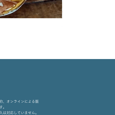
英国イマリパターントリオ
価格
￥6,800
約、オンラインによる販
す。
入は対応していません。