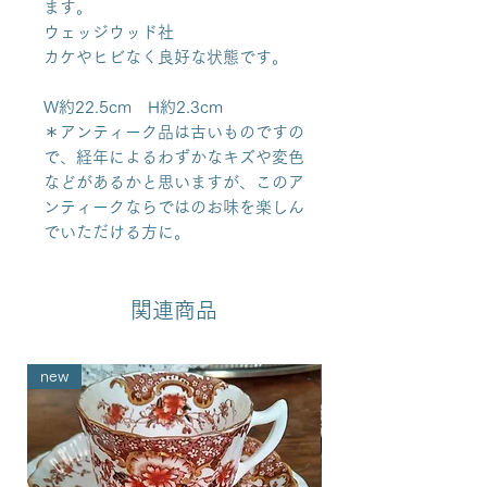
ます。
ウェッジウッド社
カケやヒビなく良好な状態です。
W約22.5cm H約2.3cm
＊アンティーク品は古いものですの
で、経年によるわずかなキズや変色
などがあるかと思いますが、このア
ンティークならではのお味を楽しん
でいただける方に。
関連商品
new
new