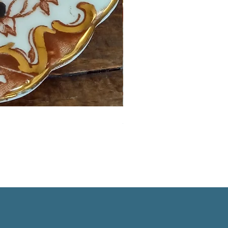
英国イマリパターントリオ
価格
￥6,800