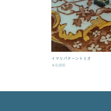
イマリパターントリオ
価格
￥8,800