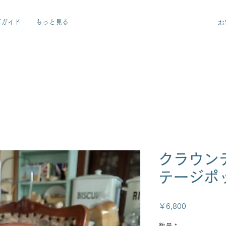
グガイド
もっと見る
お
クラウン
テージポ
価
￥6,800
格