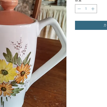
数量
*
カ