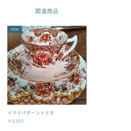
関連商品
new
new
イマリパターントリオ
英国イマリパターン
価格
価格
￥8,800
￥6,800