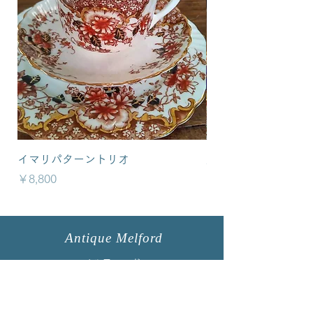
イマリパターントリオ
英国イマリパターン
価格
価格
￥8,800
￥6,800
Antique Melford
メルフォード
所在地 : 福島県須賀川市下宿町150
TEL:
0248-72-9658
（受付時間／