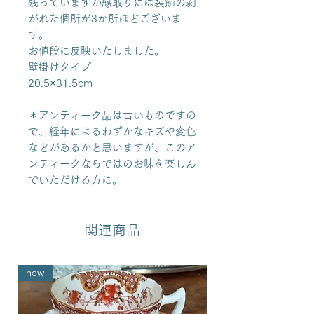
残っていますが縁取りには装飾の剥
がれた個所が3か所ほどございま
す。
お値段に反映いたしました。
壁掛けタイプ
20.5×31.5cm
＊アンティーク品は古いものですの
で、経年によるわずかなキズや変色
などがあるかと思いますが、このア
ンティークならではのお味を楽しん
でいただける方に。
関連商品
new
new