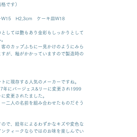
価格です）
ーW15 H2,3cm ケーキ皿W18
のとしては艶もあり金彩もしっかりとして
ん。
１客のカップふちに一見かけのようにみら
ますが、釉がかかっていますので製造時の
ントに現存する人気のメーカーですね。
7年にバージェス&リーに変更され1999
ーに変更されたました。
リー二人の名前を組み合わせたものだそう
すので、経年によるわずかなキズや変色な
アンティークならではのお味を楽しんでい