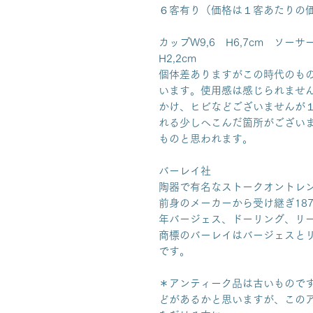
６客有り（価格は１客あたりの
カップW9,6 H6,7cm ソーサ
H2,2cm
個体差ありますがこの時代のも
います。使用感は感じられませ
かけ、ヒビなどございませんが
れる少しへこんだ箇所がござい
ものと思われます。
バーレイ社
陶器で有名なストークオントレ
前身のメーカーから受け継ぎ187
年バージェス、ドーリング、リ
商標のバーレイはバージェスと
です。
＊アンティーク品は古いもので
どがあるかと思いますが、この