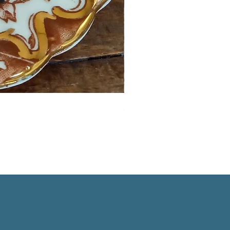
英国イマリパターントリオ
価格
￥6,800