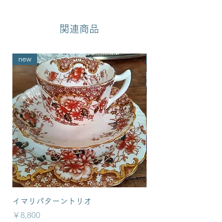
関連商品
new
new
イマリパターントリオ
英国イマリパターン
価格
価格
￥8,800
￥6,800