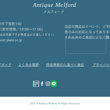
Antique Melford
メルフォード
川市下宿町150
当店の商品はイベント、ご予
658（受付時間／10:00〜17:00）
売のみの対応になっておりま
はお手数ですが再度おかけ直しください
それ以外のご来店によるご購
st.plala.or.jp
グガイド
よくある質問
特定商取引に基づく表記
プライバシ
2021 © Antique Melford All Rights Reserved.