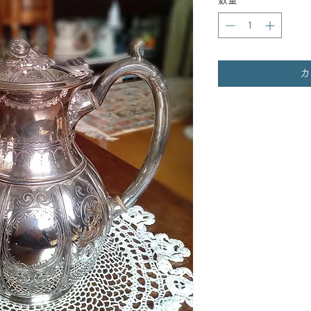
数量
*
カ