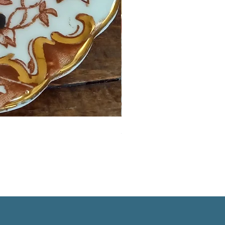
英国イマリパターントリオ
価格
￥6,800