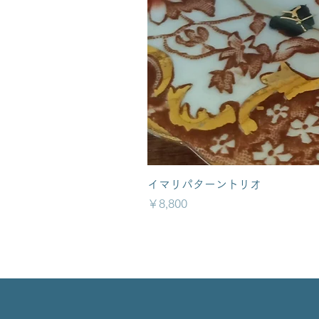
イマリパターントリオ
価格
￥8,800