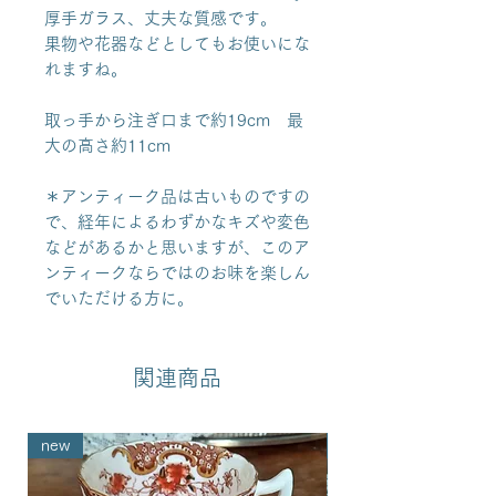
厚手ガラス、丈夫な質感です。
果物や花器などとしてもお使いにな
れますね。
取っ手から注ぎ口まで約19cm 最
大の高さ約11cm
＊アンティーク品は古いものですの
で、経年によるわずかなキズや変色
などがあるかと思いますが、このア
ンティークならではのお味を楽しん
でいただける方に。
関連商品
new
new