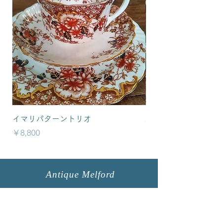
イマリパターントリオ
英国イマリパターン
価格
価格
￥8,800
￥6,800
Antique Melford
メルフォード
所在地 : 福島県須賀川市下宿町150