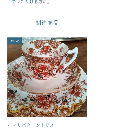
でいただける方に。
関連商品
new
new
イマリパターントリオ
英国イマリパターン