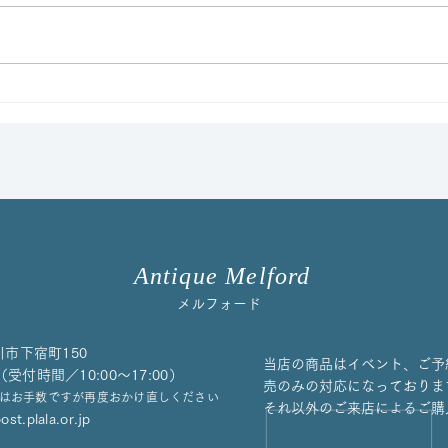
イマリパターントリオをアッ
コル
プしました！
ート
た
Antique Melford
メルフォード
川市下宿町150
当店の商品はイベント、ご予
658（受付時間／10:00〜17:00）
売のみの対応になっておりま
はお手数ですが再度おかけ直しください
それ以外のご来店によるご購
st.plala.or.jp