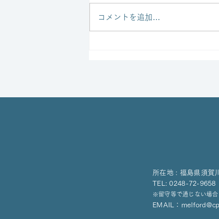
コメントを追加…
ブリティッシュヒルズ ミッ
ドサマーイベントに出店しま
す！
所在地 : 福島県須賀
TEL: 0248-72-9
※留守等で通じない場合
EMAIL：
melford@cpo