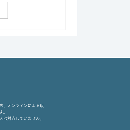
クラフやロイヤルアルバ
のカップをアップしまし
約、オンラインによる販
す。
入は対応していません。