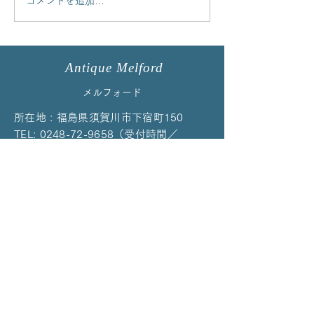
コメントを追加…
イマリパターントリオを
コルクラフやロ
アップしました！
ルバートのカッ
プしました
Antique Melford
メルフォード
所在地 : 福島県須賀川市下宿町150
TEL:
0248-72-9658
（受付時間／
10:00〜17:00）
※留守等で通じない場合はお手数ですが再度お
かけ直しください
EMAIL：
melford@cpost.plala.or.jp
当店の商品はイベント、ご予約、オンラ
インによる販売のみの対応になっており
ます。
それ以外のご来店によるご購入は対応し
ていません。