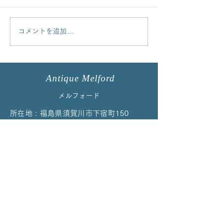
コメントを追加…
イマリパターントリオを
コルクラフやロ
アップしました！
ルバートのカッ
プしました
Antique Melford
メルフォード
所在地 : 福島県須賀川市下宿町150
TEL:
0248-72-9658
（受付時間／
10:00〜17:00）
※留守等で通じない場合はお手数ですが再度お
かけ直しください
EMAIL：
melford@cpost.plala.or.jp
当店の商品はイベント、ご予約、オンラ
インによる販売のみの対応になっており