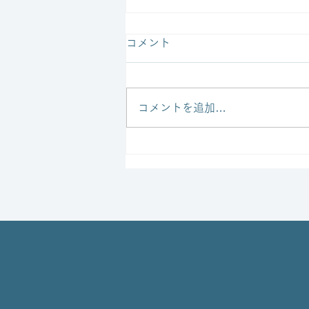
コメント
コメントを追加…
ブリティッシュヒルズ ミッ
ドサマーイベントに出店しま
す！