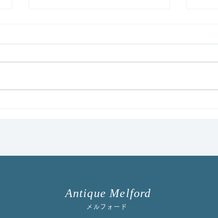
イマリパターントリオをアッ
コル
プしました！
ート
た
Antique Melford
メルフォード