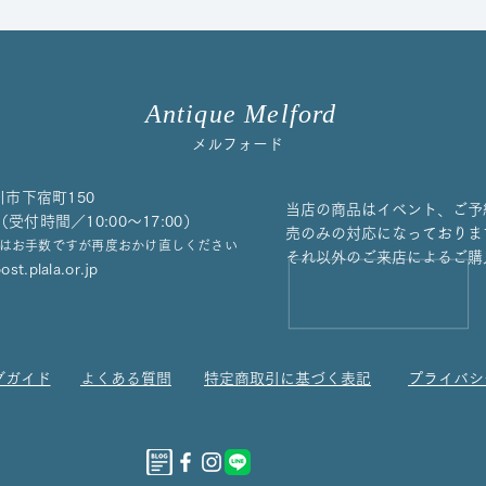
た
Antique Melford
メルフォード
川市下宿町150
当店の商品はイベント、ご予
658（受付時間／10:00〜17:00）
売のみの対応になっておりま
はお手数ですが再度おかけ直しください
それ以外のご来店によるご購
st.plala.or.jp
グガイド
よくある質問
特定商取引に基づく表記
プライバシ