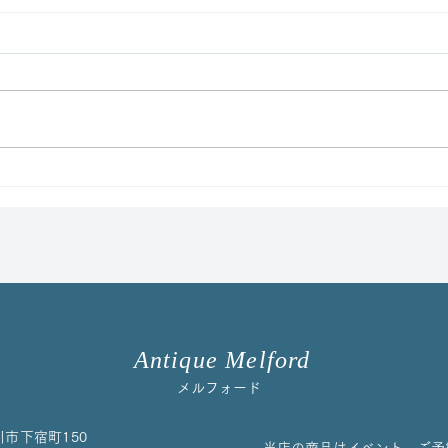
イマリパターントリオをアッ
コル
プしました！
ート
た
Antique Melford
メルフォード
川市下宿町150
当店の商品はイベント、ご予