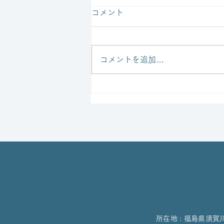
コメント
コメントを追加…
ブリティッシュヒルズ ミッ
ドサマーイベントに出店しま
す！
所在地 : 福島県須賀