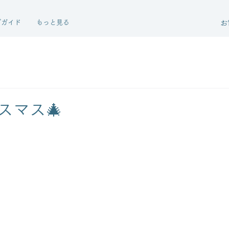
グガイド
もっと見る
お
スマス🎄