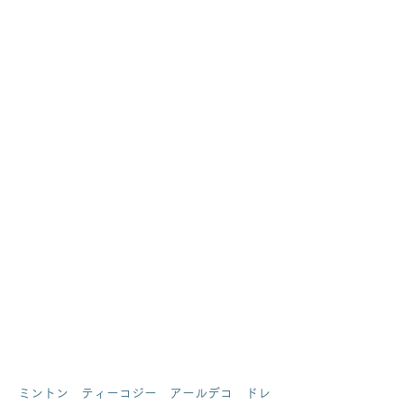
ミントン　ティーコジー　アールデコ　ドレ