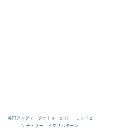
英国アンティークケトル　ｶﾄﾗﾘｰ　ミッドセ
ンチュリー　イマリパターン