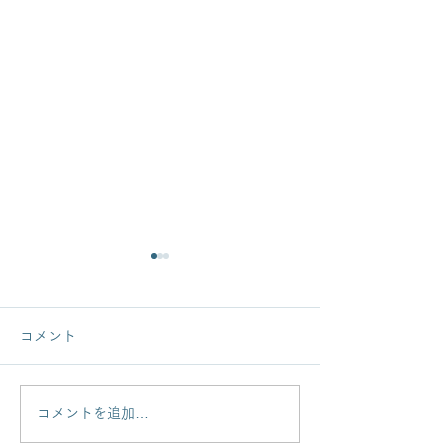
コメント
コメントを追加…
ブリティッシュヒルズ
イマリパターン