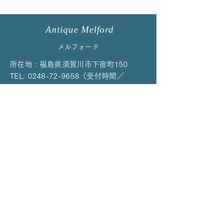
ミッドサマーイベントに
アップしました
出店します！
Antique Melford
メルフォード
所在地 : 福島県須賀川市下宿町150
TEL:
0248-72-9658
（受付時間／
10:00〜17:00）
※留守等で通じない場合はお手数ですが再度お
かけ直しください
EMAIL：
melford@cpost.plala.or.jp
当店の商品はイベント、ご予約、オンラ
インによる販売のみの対応になっており
ます。
それ以外のご来店によるご購入は対応し
ていません。