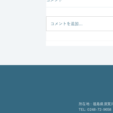
コメント
コメントを追加…
ブリティッシュヒルズマーケ
ットへの出店が終了しまし
た。
所在地 : 福島県須賀
TEL: 0248-72-9