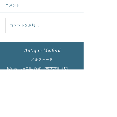
コメント
コメントを追加…
イマリパターントリオを
コルクラフやロ
アップしました！
ルバートのカッ
プしました
Antique Melford
メルフォード
所在地 : 福島県須賀川市下宿町150
TEL:
0248-72-9658
（受付時間／
10:00〜17:00）
※留守等で通じない場合はお手数ですが再度お
かけ直しください
EMAIL：
melford@cpost.plala.or.jp
当店の商品はイベント、ご予約、オンラ