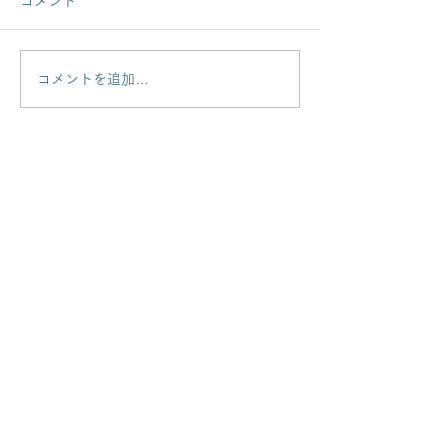
コメント
コメントを追加…
ブリティッシュヒルズ
夏のアンティー
ミッドサマーイベントに
ットが終了しま
出店します！
Antique Melford
メルフォード
所在地 : 福島県須賀川市下宿町150
TEL:
0248-72-9658
（受付時間／
10:00〜17:00）
※留守等で通じない場合はお手数ですが再度お
かけ直しください
EMAIL：
melford@cpost.plala.or.jp
当店の商品はイベント、ご予約、オンラ