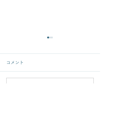
コメント
コメントを追加…
夏のアンティークマーケ
夏のアンティー
ットが終了しました
ット開催！
Antique Melford
メルフォード
所在地 : 福島県須賀川市下宿町150