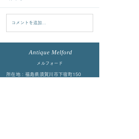
コメントを追加…
イマリパターントリオを
コルクラフやロ
アップしました！
ルバートのカッ
プしました
Antique Melford
メルフォード
所在地 : 福島県須賀川市下宿町150
TEL:
0248-72-9658
（受付時間／
10:00〜17:00）
※留守等で通じない場合はお手数ですが再度お
かけ直しください
EMAIL：
melford@cpost.plala.or.jp
当店の商品はイベント、ご予約、オンラ
インによる販売のみの対応になっており