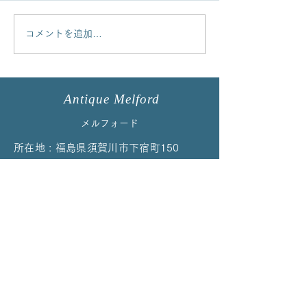
コメントを追加…
イマリパターントリオを
コルクラフやロ
アップしました！
ルバートのカッ
プしました
Antique Melford
メルフォード
所在地 : 福島県須賀川市下宿町150
TEL:
0248-72-9658
（受付時間／
10:00〜17:00）
※留守等で通じない場合はお手数ですが再度お
かけ直しください
EMAIL：
melford@cpost.plala.or.jp
当店の商品はイベント、ご予約、オンラ
インによる販売のみの対応になっており
ます。